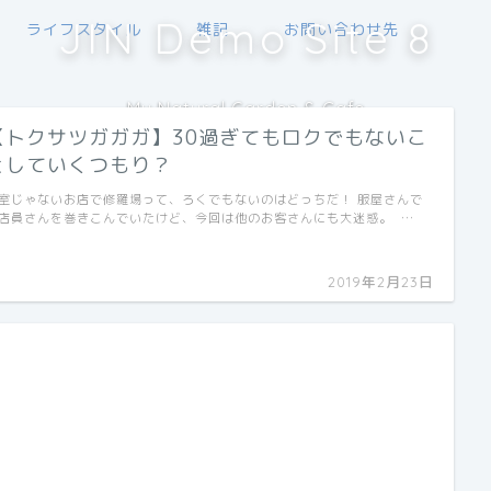
JIN Demo Site 8
ライフスタイル
雑記
お問い合わせ先
My Natural Garden & Cafe
【トクサツガガガ】30過ぎてもロクでもないこ
としていくつもり？
室じゃないお店で修羅場って、ろくでもないのはどっちだ！ 服屋さんで
店員さんを巻きこんでいたけど、今回は他のお客さんにも大迷惑。 …
2019年2月23日