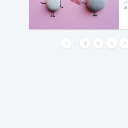
ピ
雄
...
1
4
5
6
7