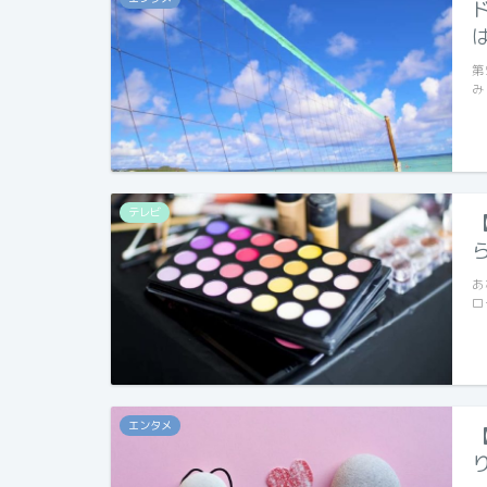
第
み
テレビ
あ
ロ
エンタメ