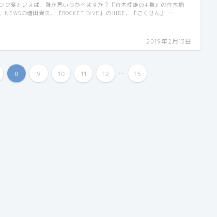
ンク髪といえば、誰を思いうかべますか？『斉木楠雄のΨ難』の斉木楠
、NEWSの増田貴久、『ROCKET DIVE』のHIDE、『ごくせん』 …
2019年2月13日
...
8
9
10
11
12
15