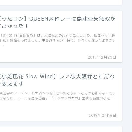
【うたコン】QUEENメドレーは島津亜矢無双が
すごかった！
018年の『紅白歌合戦』は、米津玄師めあてで見ましたが、島津亜矢『時
』にも感銘をうけました。中島みゆきの『時代』とはまた違ったよさがあ
 …
2019年2月20日
【小芝風花 Slow Wind】レアな大阪弁とこだわ
り教えます
業進学のシーズン、新生活への期待と不安でちょっとだけ心細くなってい
あなたに、エールを送る番組。 『トクサツガガガ』主演で話題の小芝 …
2019年2月18日