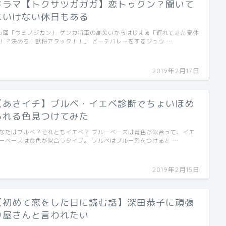
ドラマ【トクサツガガガ】恋トゥクン？聞いて
はいけない休日もある
5回「ウミノジカン」 ゲンカ将軍の高笑いからはじまる「遅れてきた夏休
！？決めろ！獣将アタック！！」 ビーチバレーをするジュウ …
2019年2月17日
【あさイチ】ブルベ・イエベ診断でちょいほめ
られる色見つけてみた
なたはブルベ？それともイエベ？ ブルーベースは青色が似合って、イエ
ーベースは黄色が似合うタイプ。 ブルべはブルー系をつけると …
2019年2月15日
【初めて恋をした日に読む話】深田恭子に頑張
り屋さんと言われたい