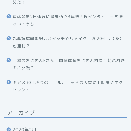
めた！
遠藤金星2日連続に豪栄道で3連勝！塩インタビューも味
わいのうち
九龍妖魔學園紀はスイッチでリメイク！2020年は【愛】
を連打？
「歌のおじさんEたん」岡崎体育おじさん対決！菊池風磨
のバク転？
キアヌ30年ぶりの「ビルとテッドの大冒険」続編にエク
セレント！
アーカイブ
2020年2月