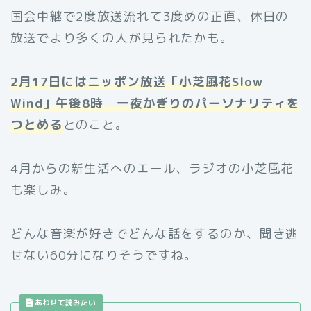
国会中継で2度放送流れて3度めの正直、休日の
放送でより多くの人が見られたかも。
2
月
17
日にはニッポン放送「小芝風花
Slow
Wind
」午後
8
時 一夜かぎりのパーソナリティを
つとめる
とのこと。
4月からの新生活へのエール、ラジオの小芝風花
も楽しみ。
どんな音楽が好きでどんな話をするのか、聞き逃
せない60分になりそうですね。