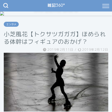
雑記360°
JIN Demo Site 8
My Natural Garden & Cafe
エンタメ
小芝風花【トクサツガガガ】ほめられ
る体幹はフィギュアのおかげ？
2019年2月11日
/
2019年2月12日