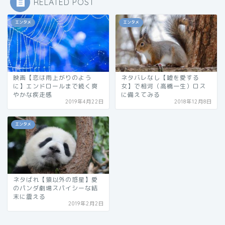
RELATED POST
エンタメ
エンタメ
映画【恋は雨上がりのよう
ネタバレなし【嘘を愛する
に】エンドロールまで続く爽
女】で相河（高橋一生）ロス
やかな疾走感
に備えてみる
2019年4月22日
2018年12月8日
エンタメ
ネタばれ【猿以外の惑星】愛
のパンダ劇場スパイシーな結
末に震える
2019年2月2日