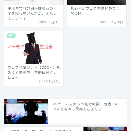
平成生まれの息子は親友の大
初心者がブログをはじめたく
学を知らないんだが、それっ
なる時
てフツー？
2019年5月11日
2018年11月30日
雑記
ウェブ会議ソフト【ZOOM】初
めてでも簡単！主婦目線でレ
ビュー
2019年1月23日
VRゲームは大人の気分転換に最適！い
い汗で悩みも贅肉もさよなら