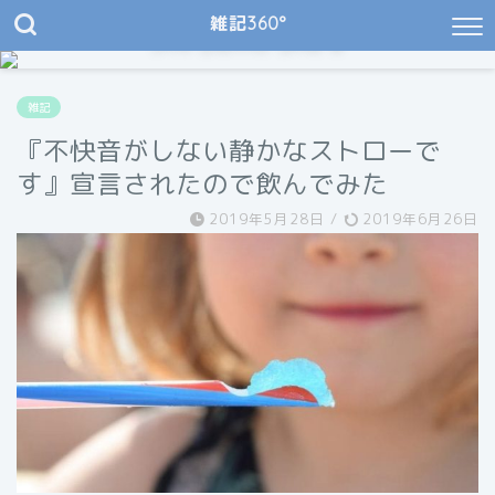
雑記360°
JIN Demo Site 8
My Natural Garden & Cafe
雑記
『不快音がしない静かなストローで
す』宣言されたので飲んでみた
2019年5月28日
/
2019年6月26日