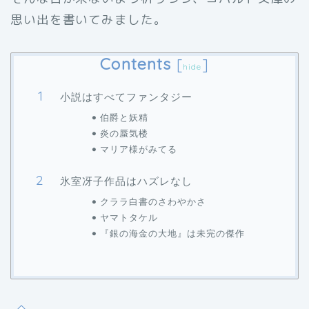
思い出を書いてみました。
Contents
[
]
hide
小説はすべてファンタジー
伯爵と妖精
炎の蜃気楼
マリア様がみてる
氷室冴子作品はハズレなし
クララ白書のさわやかさ
ヤマトタケル
『銀の海金の大地』は未完の傑作