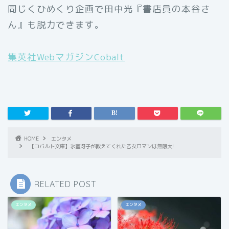
同じくひめくり企画で田中光『書店員の本谷さ
ん』も脱力できます。
集英社WebマガジンCobalt
HOME
エンタメ
【コバルト文庫】氷室冴子が教えてくれた乙女ロマンは無限大!
RELATED POST
エンタメ
エンタメ