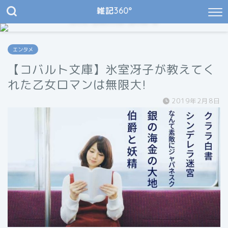
雑記360°
JIN Demo Site 8
My Natural Garden & Cafe
エンタメ
【コバルト文庫】氷室冴子が教えてく
れた乙女ロマンは無限大!
2019年2月8日