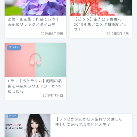
追悼・田辺聖子作品でおやす
【どろろ】主人公は百鬼丸？
み前にリラックスタイムを
2019年版アニメは相棒度アッ
プ！
2019年6月15日
2019年3月19日
エンタメ
Eテレ【うたテクネ】昭和の名
曲を平成のクリエイターがMV
にしたら
2019年1月4日
【ゾンビが来たから人生見つめ直した
件】いつ来られてもいい人生？