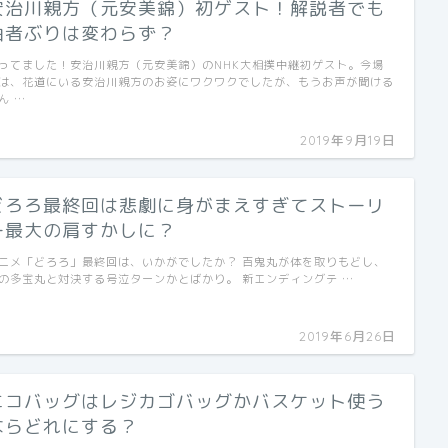
安治川親方（元安美錦）初ゲスト！解説者でも
曲者ぶりは変わらず？
ってました！安治川親方（元安美錦）のNHK大相撲中継初ゲスト。今場
は、花道にいる安治川親方のお姿にワクワクでしたが、もうお声が聞ける
ん …
2019年9月19日
どろろ最終回は悲劇に身がまえすぎてストーリ
ー最大の肩すかしに？
ニメ「どろろ」最終回は、いかがでしたか？ 百鬼丸が体を取りもどし、
の多宝丸と対決する号泣ターンかとばかり。 新エンディングテ …
2019年6月26日
エコバッグはレジカゴバッグかバスケット使う
ならどれにする？