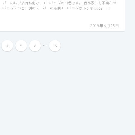
ーパーのレジ袋有料化で、エコバッグの出番です。 我が家にも不織布の
コバッグ２つと、別のスーパーの布製エコバッグがありました。 …
2019年6月25日
...
4
5
6
15