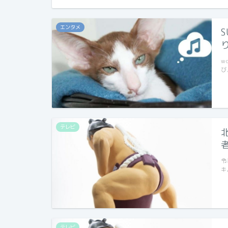
エンタメ
w
び
テレビ
令
キ
テレビ