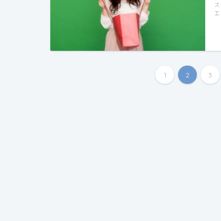
ス
エ
1
2
3