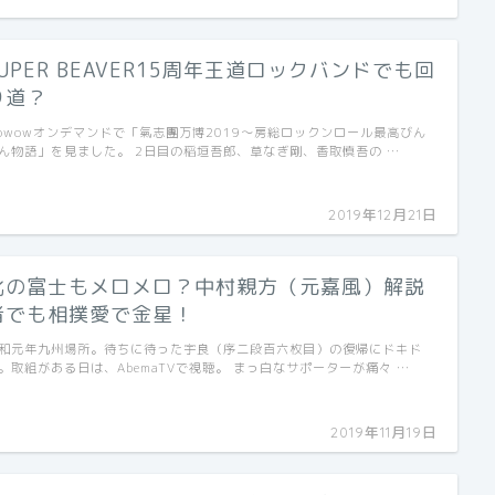
SUPER BEAVER15周年王道ロックバンドでも回
り道？
owowオンデマンドで「氣志團万博2019～房総ロックンロール最高びん
ん物語」を見ました。 2日目の稲垣吾郎、草なぎ剛、香取慎吾の …
2019年12月21日
北の富士もメロメロ？中村親方（元嘉風）解説
者でも相撲愛で金星！
和元年九州場所。待ちに待った宇良（序二段百六枚目）の復帰にドキド
。取組がある日は、AbemaTVで視聴。 まっ白なサポーターが痛々 …
2019年11月19日