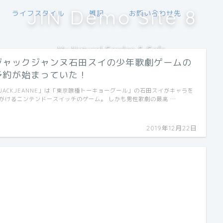
JIN Demo Site 8
ライフスタイル
雑記
お問い合わせ先
My Natural Garden & Cafe
ジャックジャンヌ石田スイの少年歌劇ゲームの
予約が始まっていた！
JACKJEANNE」は「東京喰種トーキョーグール」の石田スイがキャラを
がけるニンテンドースイッチのゲーム。 しかも男性歌劇の最高 …
2019年12月22日