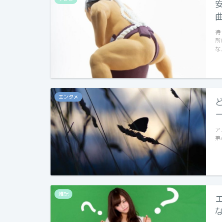
待
所
な
エンタメ
ア
弟
雑記