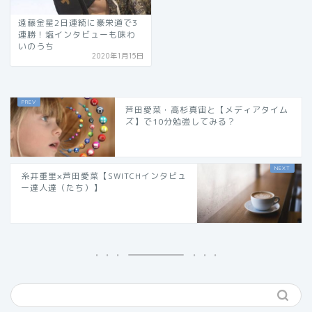
遠藤金星2日連続に豪栄道で3
連勝！塩インタビューも味わ
いのうち
2020年1月15日
芦田愛菜・高杉真宙と【メディアタイム
ズ】で10分勉強してみる？
糸井重里×芦田愛菜【SWITCHインタビュ
ー達人達（たち）】