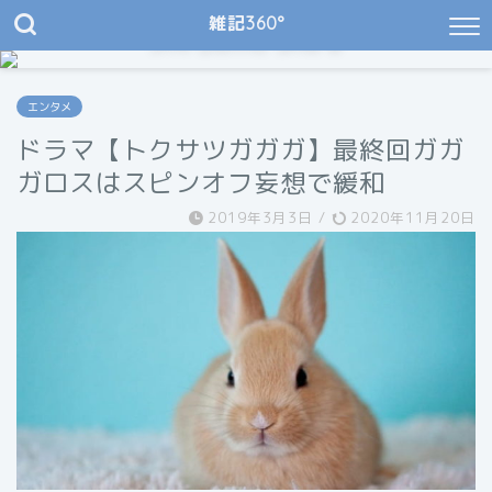
雑記360°
JIN Demo Site 8
My Natural Garden & Cafe
エンタメ
ドラマ【トクサツガガガ】最終回ガガ
ガロスはスピンオフ妄想で緩和
2019年3月3日
/
2020年11月20日