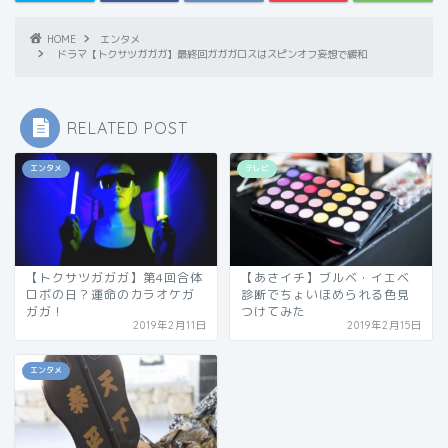
HOME
エンタメ
ドラマ【トクサツガガガ】最終回ガガガロスはスピンオフ妄想で緩和
RELATED POST
エンタメ
テレビ
【トクサツガガガ】第4回合体
【あさイチ】ブルベ・イエベ
ロボの日？運命のカラオケガ
診断でちょいほめられる色見
ガガ！
つけてみた
2019年2月11日
2019年2月15日
エンタメ