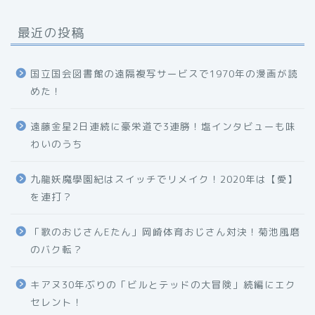
最近の投稿
国立国会図書館の遠隔複写サービスで1970年の漫画が読
めた！
遠藤金星2日連続に豪栄道で3連勝！塩インタビューも味
わいのうち
九龍妖魔學園紀はスイッチでリメイク！2020年は【愛】
を連打？
「歌のおじさんEたん」岡崎体育おじさん対決！菊池風磨
のバク転？
キアヌ30年ぶりの「ビルとテッドの大冒険」続編にエク
セレント！