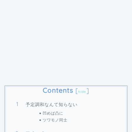
Contents
[
]
hide
予定調和なんて知らない
凹めば凸に
ツワモノ同士